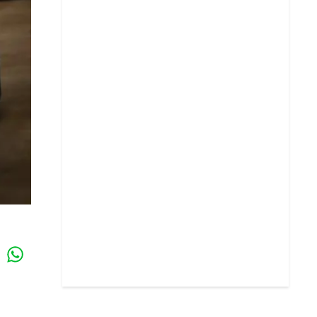
Whatsapp
k