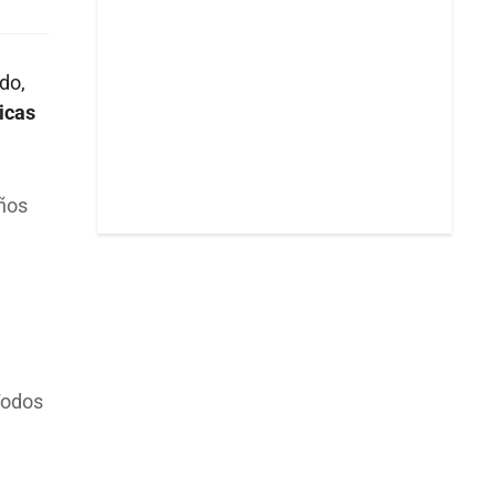
do,
icas
iños
 Todos