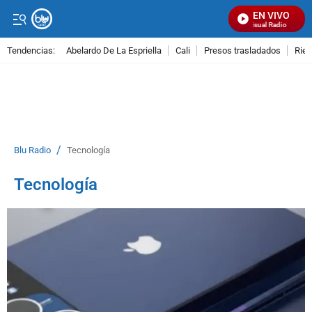
EN VIVO
Señal Visual Radio
Tendencias:
Abelardo De La Espriella
Cali
Presos trasladados
Rie
PUBLICIDAD
/
Blu Radio
Tecnología
Tecnología