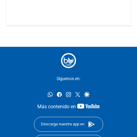
Síguenos en:
whatsapp
facebook
instagram
twitter
google
youtube-
Más contenido en
footer
Descarga nuestra app en