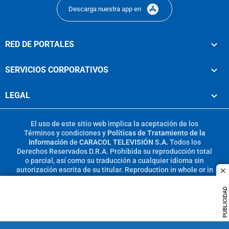
Descarga nuestra app en
RED DE PORTALES
SERVICIOS CORPORATIVOS
LEGAL
El uso de este sitio web implica la aceptación de los
Términos y condiciones
y
Políticas de Tratamiento de la
Información
de
CARACOL TELEVISIÓN S.A.
Todos los
Derechos Reservados D.R.A. Prohibida su reproducción total
o parcial, así como su traducción a cualquier idioma sin
autorización escrita de su titular. Reproduction in whole or in
c
part, or translation without written permission is prohibited.
All rights reserved 2025.
PUBLICIDAD
MIEMBRO DE: