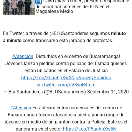
Cayó alias 'Yender', presunto responsable
de coordinar crímenes del ELN en el
Magdalena Medio
En Twitter, a través de @BLUSantanderes seguimos
minuto
a minuto
cómo transcurrió esta jornada de protestas.
#Atención
¡Disturbios en el centro de Bucaramanga!
Jóvenes lanzan piedras contra policías del Esmad quienes
están ubicados en el Palacio de Justicia
https://t.co/F5aahpXw5N
#VocesySonidos
pic.twitter.com/sV8vpB4rcm
— Blu Santanderes (@BLUSantanderes)
September 11, 2020
#Atención
Establecimientos comerciales del centro de
Bucaramanga fueron atacados a piedra por un grupo de
jóvenes en medio de un plantón contra la Policía. Este es el
panorama en el sector
https://t.co/F5aahpXw5N