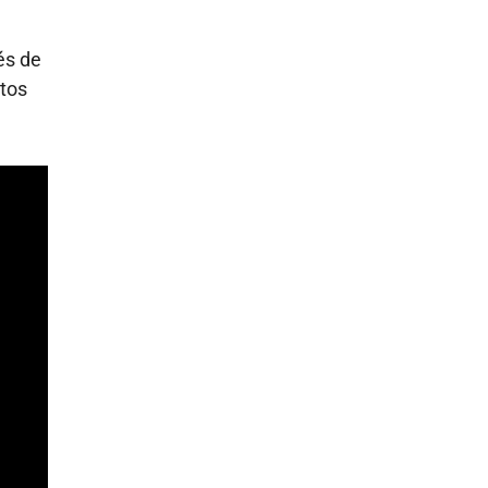
és de
ntos