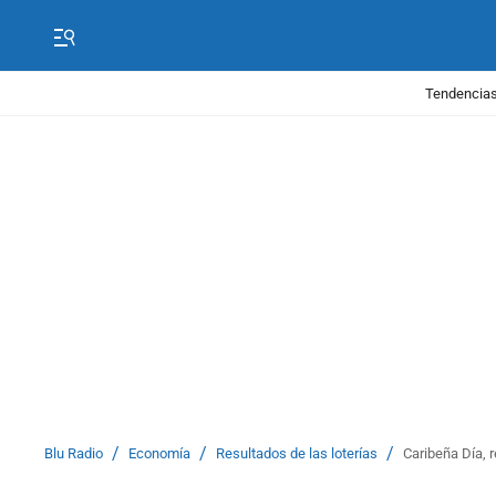
Tendencias
/
/
/
Blu Radio
Economía
Resultados de las loterías
Caribeña Día, r