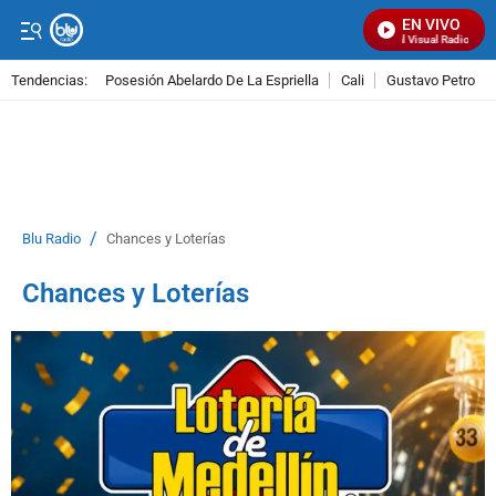
EN VIVO
Señal Visual Radio
Tendencias:
Posesión Abelardo De La Espriella
Cali
Gustavo Petro
PUBLICIDAD
/
Blu Radio
Chances y Loterías
Chances y Loterías