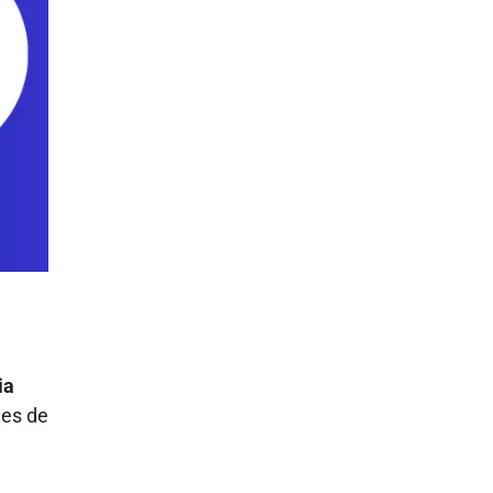
ia
des de