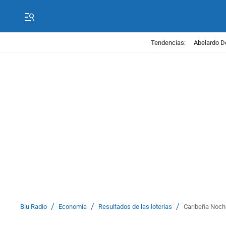
Tendencias:
Abelardo D
/
/
/
Blu Radio
Economía
Resultados de las loterías
Caribeña Noche