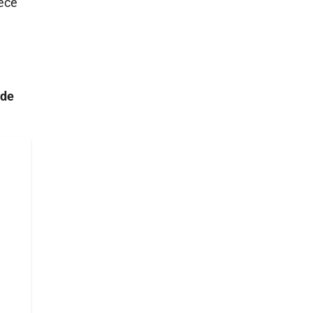
ece
 de