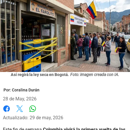
Así regirá la ley seca en Bogotá.
Foto: imagen creada con IA.
Por:
Coralina Durán
28 de May, 2026
Whatsapp
Facebook
X
Actualizado: 29 de may, 2026
Este fin de semana
Colombia vivirá la primera vuelta de las