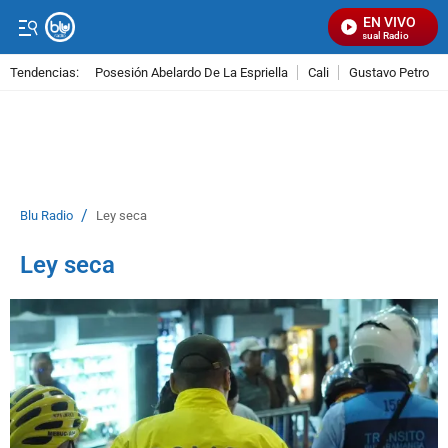
EN VIVO
Señal Visual Radio
Tendencias:
Posesión Abelardo De La Espriella
Cali
Gustavo Petro
PUBLICIDAD
/
Blu Radio
Ley seca
Ley seca