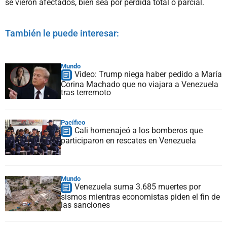
se vieron afectados, bien sea por pérdida total o parcial.
También le puede interesar:
Mundo
Video: Trump niega haber pedido a María
Corina Machado que no viajara a Venezuela
tras terremoto
Pacífico
Cali homenajeó a los bomberos que
participaron en rescates en Venezuela
Mundo
Venezuela suma 3.685 muertes por
sismos mientras economistas piden el fin de
las sanciones