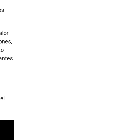
os
valor
ones,
to
 antes
el