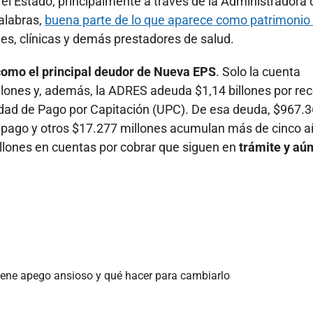
el Estado, principalmente a través de la Administradora 
alabras,
buena parte de lo que aparece como patrimonio 
es, clínicas y demás prestadores de salud.
 como el principal deudor de Nueva EPS
. Solo la cuenta
lones y, además, la ADRES adeuda $1,14 billones por re
nidad de Pago por Capitación (UPC). De esa deuda, $967.
de pago y otros $17.277 millones acumulan más de cinco 
llones en cuentas por cobrar que siguen en
trámite y aú
 tiene apego ansioso y qué hacer para cambiarlo