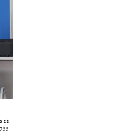
os de
 266