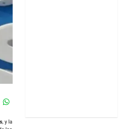
Whatsapp
k
s
, y la