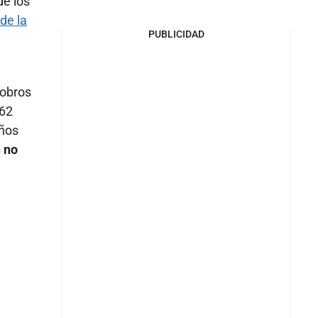
de los
de la
PUBLICIDAD
cobros
362
años
n no