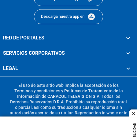
Descarga nuestra app en
RED DE PORTALES
SERVICIOS CORPORATIVOS
LEGAL
El uso de este sitio web implica la aceptación de los
Términos y condiciones
y
Políticas de Tratamiento de la
Información
de
CARACOL TELEVISIÓN S.A.
Todos los
Derechos Reservados D.R.A. Prohibida su reproducción total
o parcial, así como su traducción a cualquier idioma sin
autorización escrita de su titular. Reproduction in whole or in
c
part, or translation without written permission is prohibited.
All rights reserved 2025.
PUBLICIDAD