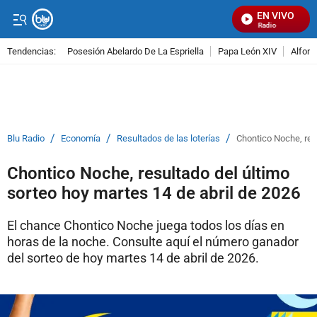
EN VIVO
Señal Visual Radio
Tendencias:
Posesión Abelardo De La Espriella
Papa León XIV
Alfons
PUBLICIDAD
/
/
/
Blu Radio
Economía
Resultados de las loterías
Chontico Noche, resu
Chontico Noche, resultado del último
sorteo hoy martes 14 de abril de 2026
El chance Chontico Noche juega todos los días en
horas de la noche. Consulte aquí el número ganador
del sorteo de hoy martes 14 de abril de 2026.