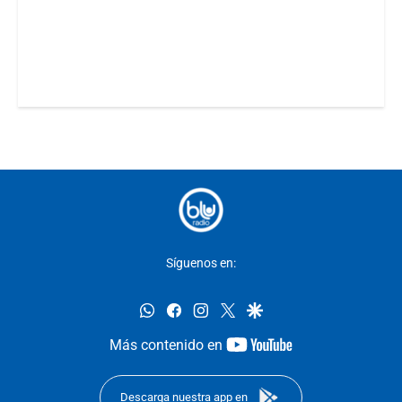
Síguenos en:
whatsapp
facebook
instagram
twitter
google
youtube-
Más contenido en
footer
Descarga nuestra app en