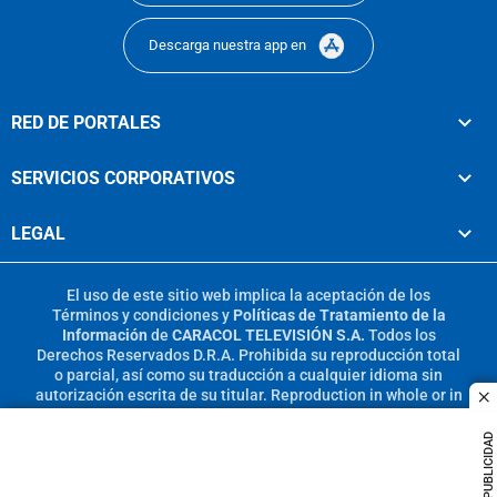
Descarga nuestra app en
RED DE PORTALES
SERVICIOS CORPORATIVOS
LEGAL
El uso de este sitio web implica la aceptación de los
Términos y condiciones
y
Políticas de Tratamiento de la
Información
de
CARACOL TELEVISIÓN S.A.
Todos los
Derechos Reservados D.R.A. Prohibida su reproducción total
o parcial, así como su traducción a cualquier idioma sin
autorización escrita de su titular. Reproduction in whole or in
c
part, or translation without written permission is prohibited.
All rights reserved 2025.
PUBLICIDAD
MIEMBRO DE: