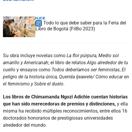
HJCK
Todo lo que debe saber para la Feria del
Libro de Bogotá (FilBo 2023)
Su obra incluye novelas como
La flor púrpura, Medio sol
amarillo y Americanah
; el libro de relatos
Algo alrededor de tu
cuello
y ensayos como
Todos deberíamos ser feministas
,
El
peligro de la historia única, Querida Ijeawele/ Cómo educar en
el feminismo y Sobre el duelo
.
Los libros de Chimamanda Ngozi Adichie cuentan historias
que han sido merecedoras de premios y distinciones,
y ella
misma ha recibido múltiples reconocimientos, entre ellos 16
doctorados honorarios de prestigiosas universidades
alrededor del mundo.