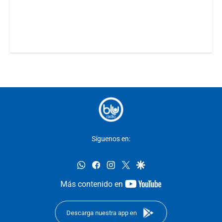
Síguenos en:
whatsapp
facebook
instagram
twitter
google
youtube-
Más contenido en
footer
Descarga nuestra app en