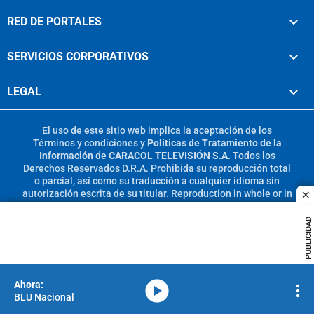
RED DE PORTALES
SERVICIOS CORPORATIVOS
LEGAL
El uso de este sitio web implica la aceptación de los
Términos y condiciones
y
Políticas de Tratamiento de la
Información
de
CARACOL TELEVISIÓN S.A.
Todos los
Derechos Reservados D.R.A. Prohibida su reproducción total
o parcial, así como su traducción a cualquier idioma sin
autorización escrita de su titular. Reproduction in whole or in
c
part, or translation without written permission is prohibited.
All rights reserved 2025.
PUBLICIDAD
MIEMBRO DE:
media-icon
BLU Nacional