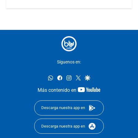
Síguenos en:
whatsapp
facebook
instagram
twitter
google
youtube-
Más contenido en
footer
Descarga nuestra app en
Descarga nuestra app en