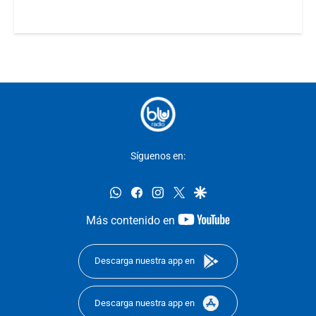
Síguenos en:
whatsapp
facebook
instagram
twitter
google
youtube-
Más contenido en
footer
Descarga nuestra app en
Descarga nuestra app en