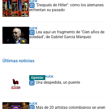
HJCK
"Después de Hitler": cómo los alemanes
enfrentan su pasado
HJCK
Lea aquí un fragmento de "Cien años de
soledad", de Gabriel García Márquez
Últimas noticias
HJCK
Opinión
Una despedida, un puente
HJCK
Más de 20 artistas colombianos se unen