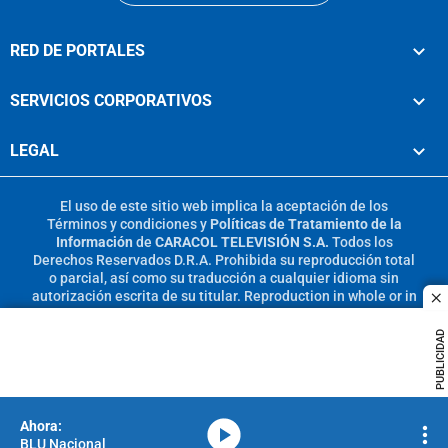
RED DE PORTALES
SERVICIOS CORPORATIVOS
LEGAL
El uso de este sitio web implica la aceptación de los
Términos y condiciones
y
Políticas de Tratamiento de la
Información
de
CARACOL TELEVISIÓN S.A.
Todos los
Derechos Reservados D.R.A. Prohibida su reproducción total
o parcial, así como su traducción a cualquier idioma sin
autorización escrita de su titular. Reproduction in whole or in
c
part, or translation without written permission is prohibited.
All rights reserved 2025.
PUBLICIDAD
MIEMBRO DE:
media-icon
BLU Nacional