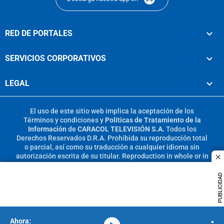
RED DE PORTALES
SERVICIOS CORPORATIVOS
LEGAL
El uso de este sitio web implica la aceptación de los
Términos y condiciones
y
Políticas de Tratamiento de la
Información
de
CARACOL TELEVISIÓN S.A.
Todos los
Derechos Reservados D.R.A. Prohibida su reproducción total
o parcial, así como su traducción a cualquier idioma sin
autorización escrita de su titular. Reproduction in whole or in
c
part, or translation without written permission is prohibited.
All rights reserved 2025.
PUBLICIDAD
MIEMBRO DE: