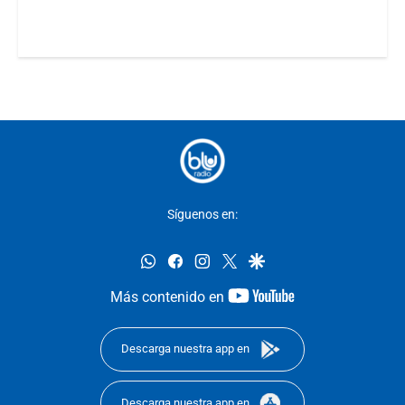
Síguenos en:
whatsapp
facebook
instagram
twitter
google
youtube-
Más contenido en
footer
Descarga nuestra app en
Descarga nuestra app en