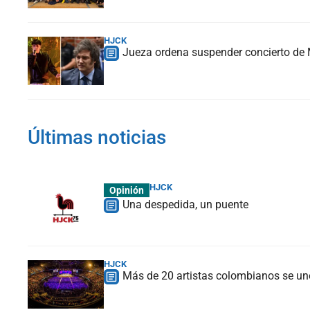
HJCK
Jueza ordena suspender concierto de M
Últimas noticias
HJCK
Opinión
Una despedida, un puente
HJCK
Más de 20 artistas colombianos se une