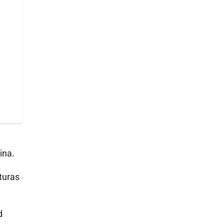
ina.
turas
d