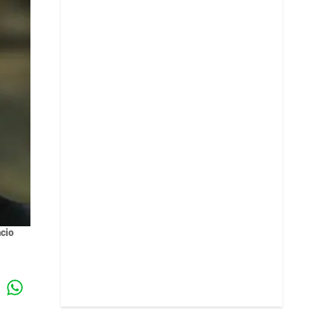
acio
Whatsapp
k