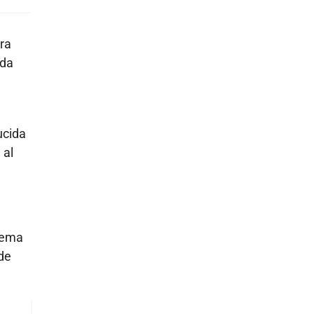
ara
ada
ucida
 al
stema
de