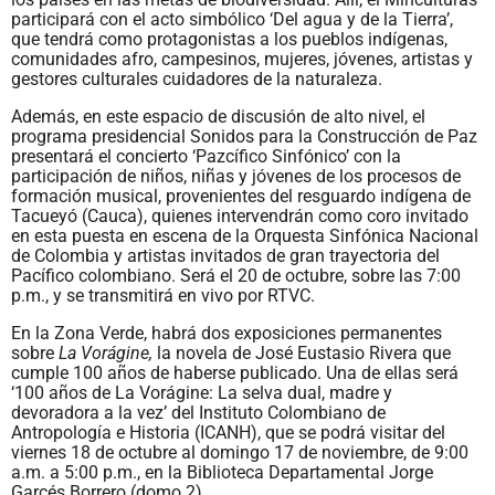
participará con el acto simbólico ‘Del agua y de la Tierra’,
que tendrá como protagonistas a los pueblos indígenas,
comunidades afro, campesinos, mujeres, jóvenes, artistas y
gestores culturales cuidadores de la naturaleza.
Además, en este espacio de discusión de alto nivel, el
programa presidencial Sonidos para la Construcción de Paz
presentará el concierto ‘Pazcífico Sinfónico’ con la
participación de niños, niñas y jóvenes de los procesos de
formación musical, provenientes del resguardo indígena de
Tacueyó (Cauca), quienes intervendrán como coro invitado
en esta puesta en escena de la Orquesta Sinfónica Nacional
de Colombia y artistas invitados de gran trayectoria del
Pacífico colombiano. Será el 20 de octubre, sobre las 7:00
p.m., y se transmitirá en vivo por RTVC.
En la Zona Verde, habrá dos exposiciones permanentes
sobre
La Vorágine,
la novela de José Eustasio Rivera
que
cumple 100 años de haberse publicado
. Una de ellas será
‘100 años de La Vorágine: La selva dual, madre y
devoradora a la vez’ del Instituto Colombiano de
Antropología e Historia (ICANH), que se podrá visitar del
viernes 18 de octubre al domingo 17 de noviembre, de 9:00
a.m. a 5:00 p.m., en la Biblioteca Departamental Jorge
Garcés Borrero (domo 2).