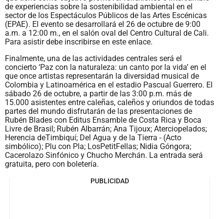
de experiencias sobre la sostenibilidad ambiental en el
sector de los Espectáculos Públicos de las Artes Escénicas
(EPAE). El evento se desarrollará el 26 de octubre de 9:00
a.m. a 12:00 m., en el salón oval del Centro Cultural de Cali.
Para asistir debe inscribirse en
este enlace
.
Finalmente, una de las actividades centrales será el
concierto ‘Paz con la naturaleza: un canto por la vida’ en el
que once artistas representarán la diversidad musical de
Colombia y Latinoamérica en el estadio Pascual Guerrero. El
sábado 26 de octubre, a partir de las 3:00 p.m. más de
15.000 asistentes entre caleñas, caleños y oriundos de todas
partes del mundo disfrutarán de las presentaciones de
Rubén Blades con Editus Ensamble de Costa Rica y Boca
Livre de Brasil; Rubén Albarrán; Ana Tijoux; Aterciopelados;
Herencia deTimbiquí; Del Agua y de la Tierra - (Acto
simbólico); Plu con Pla; LosPetitFellas; Nidia Góngora;
Cacerolazo Sinfónico y Chucho Merchán. La entrada será
gratuita, pero con boletería.
PUBLICIDAD