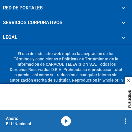
RED DE PORTALES
SERVICIOS CORPORATIVOS
LEGAL
El uso de este sitio web implica la aceptación de los
Términos y condiciones
y
Políticas de Tratamiento de la
Información
de
CARACOL TELEVISIÓN S.A.
Todos los
Derechos Reservados D.R.A. Prohibida su reproducción total
o parcial, así como su traducción a cualquier idioma sin
autorización escrita de su titular. Reproduction in whole or in
c
part, or translation without written permission is prohibited.
All rights reserved 2025.
PUBLICIDAD
MIEMBRO DE:
media-icon
BLU Nacional