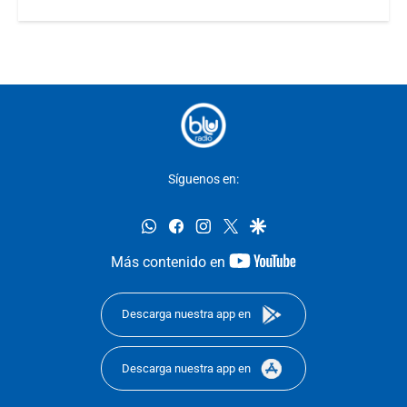
Síguenos en:
whatsapp
facebook
instagram
twitter
google
youtube-
Más contenido en
footer
Descarga nuestra app en
Descarga nuestra app en