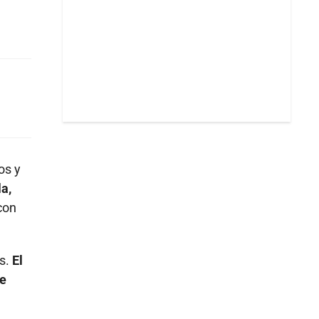
os y
a,
con
es.
El
be