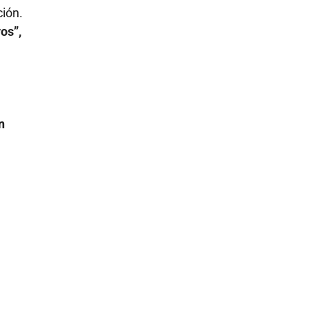
ción.
os”,
n