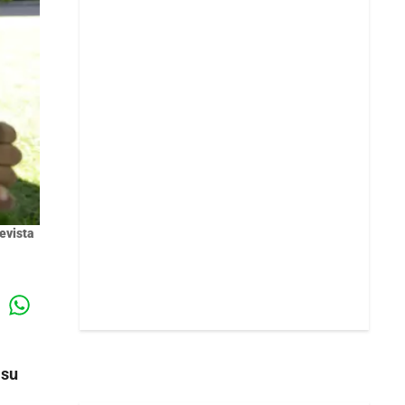
evista
Whatsapp
k
 su