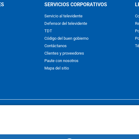
ES
SERVICIOS CORPORATIVOS
L
Servicio al televidente
Co
Defensor del televidente
Re
TDT
Po
Código del buen gobierno
Po
Contáctanos
Té
Clientes y proveedores
Paute con nosotros
Mapa del sitio
nos y condiciones
y
Políticas de Tratamiento de la Información
de
CAR
hibida su reproducción total o parcial, así como su traducción a cual
 or in part, or translation without written permission is prohibited. All 