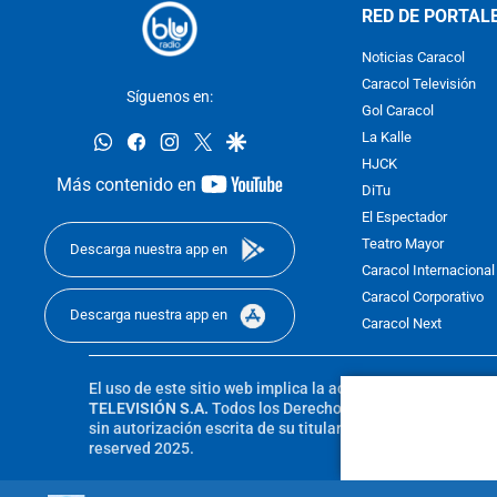
RED DE PORTAL
Noticias Caracol
Caracol Televisión
Síguenos en:
Gol Caracol
whatsapp
facebook
instagram
twitter
google
La Kalle
HJCK
youtube-
Más contenido en
DiTu
footer
El Espectador
Teatro Mayor
Descarga nuestra app en
Caracol Internacional
Caracol Corporativo
Descarga nuestra app en
Caracol Next
El uso de este sitio web implica la aceptación de los
Térmi
TELEVISIÓN S.A.
Todos los Derechos Reservados D.R.A. Pro
sin autorización escrita de su titular. Reproduction in whole
reserved 2025.