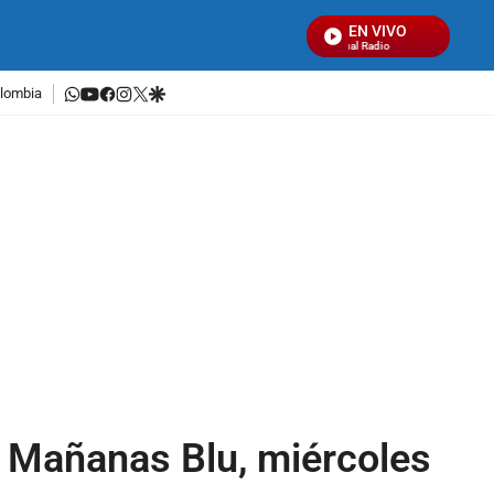
EN VIVO
Señal Visual Radio
whatsapp
youtube
facebook
instagram
twitter
google
lombia
: Mañanas Blu, miércoles