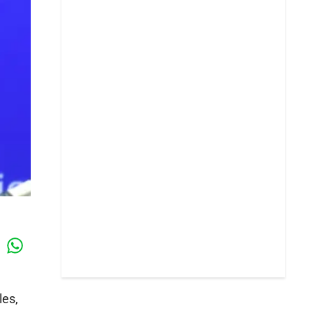
Whatsapp
k
les,