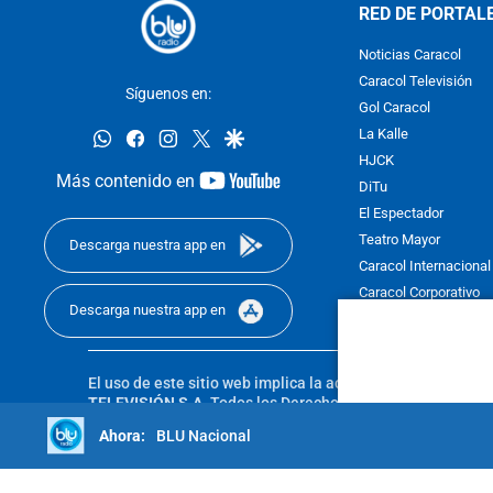
RED DE PORTAL
Noticias Caracol
Caracol Televisión
Síguenos en:
Gol Caracol
whatsapp
facebook
instagram
twitter
google
La Kalle
HJCK
youtube-
Más contenido en
DiTu
footer
El Espectador
Teatro Mayor
Descarga nuestra app en
Caracol Internacional
Caracol Corporativo
Descarga nuestra app en
Caracol Next
El uso de este sitio web implica la aceptación de los
Térmi
TELEVISIÓN S.A.
Todos los Derechos Reservados D.R.A. Pro
sin autorización escrita de su titular. Reproduction in whole
BLU Nacional
reserved 2025.