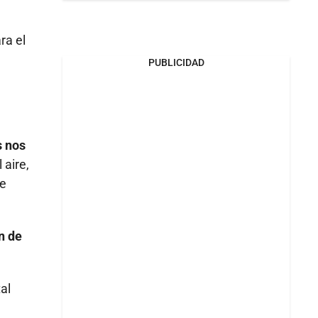
ra el
PUBLICIDAD
s nos
 aire,
de
n de
al