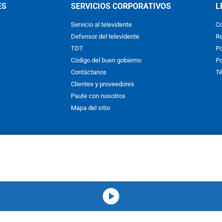
ES
SERVICIOS CORPORATIVOS
L
Servicio al televidente
Co
Defensor del televidente
Re
TDT
Po
Código del buen gobierno
Po
Contáctanos
Té
Clientes y proveedores
Paute con nosotros
Mapa del sitio
nos y condiciones
y
Políticas de Tratamiento de la Información
de
CAR
hibida su reproducción total o parcial, así como su traducción a cual
 or in part, or translation without written permission is prohibited. All 
media-icon