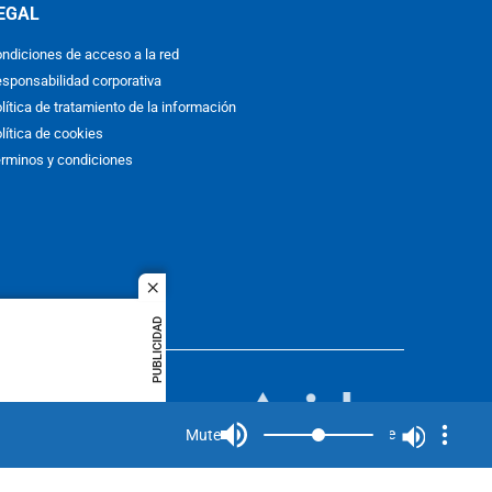
EGAL
ndiciones de acceso a la red
sponsabilidad corporativa
lítica de tratamiento de la información
lítica de cookies
rminos y condiciones
close
PUBLICIDAD
ACOL
quier idioma
MIEMBRO DE:
rights
Mute
Mute