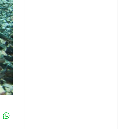
Whatsapp
k