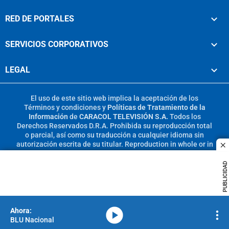
RED DE PORTALES
SERVICIOS CORPORATIVOS
LEGAL
El uso de este sitio web implica la aceptación de los
Términos y condiciones
y
Políticas de Tratamiento de la
Información
de
CARACOL TELEVISIÓN S.A.
Todos los
Derechos Reservados D.R.A. Prohibida su reproducción total
o parcial, así como su traducción a cualquier idioma sin
autorización escrita de su titular. Reproduction in whole or in
c
part, or translation without written permission is prohibited.
All rights reserved 2025.
PUBLICIDAD
MIEMBRO DE:
media-icon
BLU Nacional