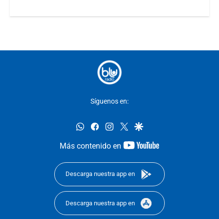
Síguenos en:
whatsapp
facebook
instagram
twitter
google
youtube-
Más contenido en
footer
Descarga nuestra app en
Descarga nuestra app en