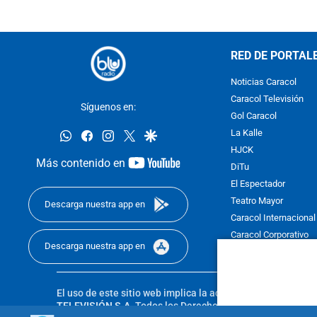
RED DE PORTAL
Noticias Caracol
Caracol Televisión
Síguenos en:
Gol Caracol
whatsapp
facebook
instagram
twitter
google
La Kalle
HJCK
youtube-
Más contenido en
DiTu
footer
El Espectador
Teatro Mayor
Descarga nuestra app en
Caracol Internacional
Caracol Corporativo
Descarga nuestra app en
Caracol Next
El uso de este sitio web implica la aceptación de los
Térmi
TELEVISIÓN S.A.
Todos los Derechos Reservados D.R.A. Pro