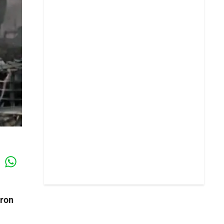
Whatsapp
k
aron