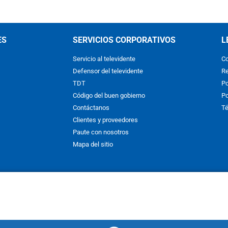
ES
SERVICIOS CORPORATIVOS
L
Servicio al televidente
Co
Defensor del televidente
Re
TDT
Po
Código del buen gobierno
Po
Contáctanos
Té
Clientes y proveedores
Paute con nosotros
Mapa del sitio
nos y condiciones
y
Políticas de Tratamiento de la Información
de
CAR
hibida su reproducción total o parcial, así como su traducción a cual