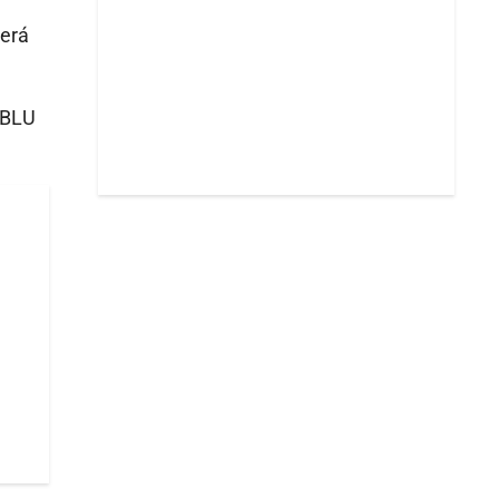
será
a BLU