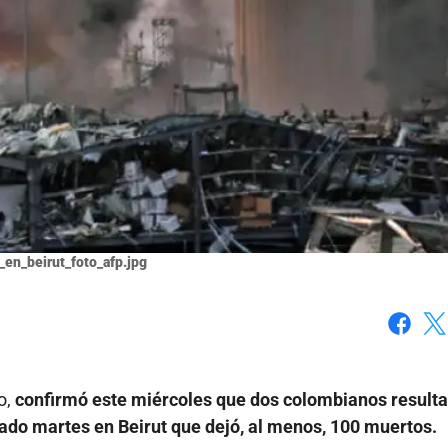
_en_beirut_foto_afp.jpg
Faceboo
X
o,
confirmó este miércoles que dos colombianos result
sado martes en Beirut que dejó, al menos, 100 muertos.