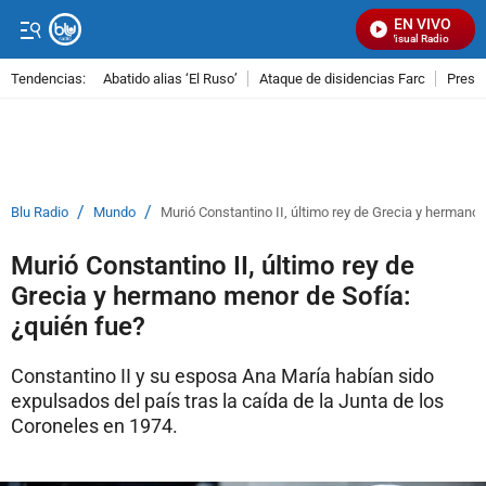
EN VIVO
Señal Visual Radio
Tendencias:
Abatido alias ‘El Ruso’
Ataque de disidencias Farc
Preso
PUBLICIDAD
/
/
Blu Radio
Mundo
Murió Constantino II, último rey de Grecia y hermano
Murió Constantino II, último rey de
Grecia y hermano menor de Sofía:
¿quién fue?
Constantino II y su esposa Ana María habían sido
expulsados del país tras la caída de la Junta de los
Coroneles en 1974.