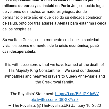
millones de euros y se instaló en Porto Jeli,
conocido lugar
de veraneo de muchos armadores griegos, donde
permaneció este año en que, debido su delicada condición
de salud, optó por trasladarse a Atenas para estar más cerca
de los hospitales.
Su vuelta a Grecia, en un momento en el que la sociedad
vivía los peores momentos
de la crisis económica, pasó
casi desapercibida.
It is with deep sorrow that we have learned of the death of
His Majesty King Constantine II. We send our deepest
sympathies and heartfelt prayers to Queen Anne-Marie and
the Greek royal family.
The Royalists’ Statement:
https://t.co/Bi6dGXJcWV
pic.twitter.com/iOIQGKYsn3
— The Royalists (@TheRoyalistsUK)
January 10, 2023