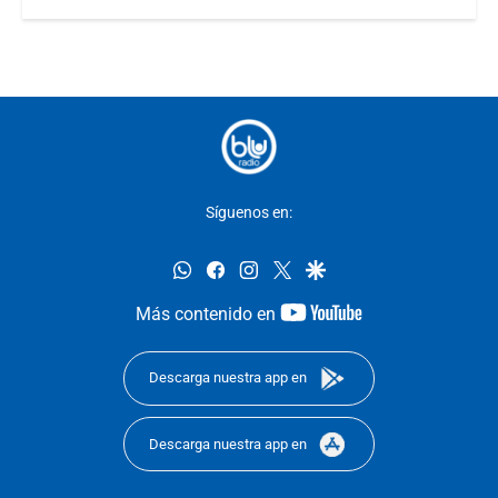
Síguenos en:
whatsapp
facebook
instagram
twitter
google
youtube-
Más contenido en
footer
Descarga nuestra app en
Descarga nuestra app en