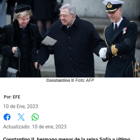
Constantino II
Foto: AFP
Por:
EFE
10 de Ene, 2023
Whatsapp
Facebook
X
Actualizado: 10 de ene, 2023
Constantino II, hermano menor de la reina Sofía y último