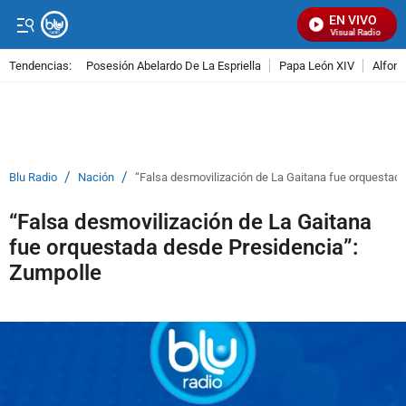
EN VIVO
Señal Visual Radio
Tendencias:
Posesión Abelardo De La Espriella
Papa León XIV
Alfons
PUBLICIDAD
/
/
Blu Radio
Nación
“Falsa desmovilización de La Gaitana fue orquestad
“Falsa desmovilización de La Gaitana
fue orquestada desde Presidencia”:
Zumpolle