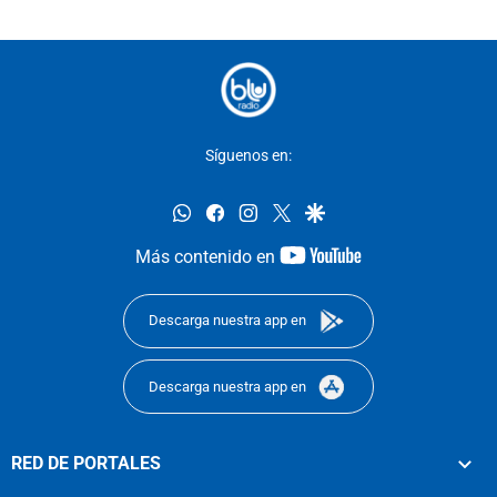
Síguenos en:
whatsapp
facebook
instagram
twitter
google
youtube-
Más contenido en
footer
Descarga nuestra app en
Descarga nuestra app en
RED DE PORTALES