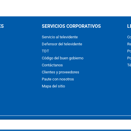
ES
SERVICIOS CORPORATIVOS
L
Servicio al televidente
Co
Defensor del televidente
Re
TDT
Po
Código del buen gobierno
Po
Contáctanos
Té
Clientes y proveedores
Paute con nosotros
Mapa del sitio
nos y condiciones
y
Políticas de Tratamiento de la Información
de
CAR
hibida su reproducción total o parcial, así como su traducción a cual