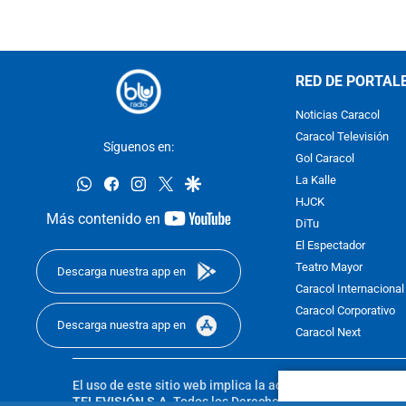
RED DE PORTAL
Noticias Caracol
Caracol Televisión
Síguenos en:
Gol Caracol
whatsapp
facebook
instagram
twitter
google
La Kalle
HJCK
youtube-
Más contenido en
DiTu
footer
El Espectador
Teatro Mayor
Descarga nuestra app en
Caracol Internacional
Caracol Corporativo
Descarga nuestra app en
Caracol Next
El uso de este sitio web implica la aceptación de los
Térmi
TELEVISIÓN S.A.
Todos los Derechos Reservados D.R.A. Pro