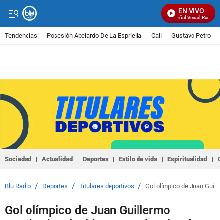
EN VIVO
Señal Visual Radio
Tendencias:
Posesión Abelardo De La Espriella
Cali
Gustavo Petro
PUBLICIDAD
Sociedad
Actualidad
Deportes
Estilo de vida
Espiritualidad
/
/
/
Blu Radio
Deportes
Titulares deportivos
Gol olímpico de Juan Guill
Gol olímpico de Juan Guillermo