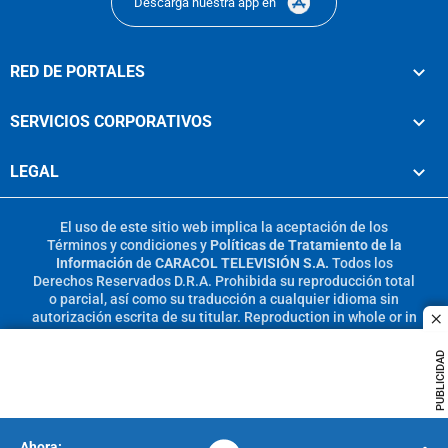
Descarga nuestra app en
RED DE PORTALES
SERVICIOS CORPORATIVOS
LEGAL
El uso de este sitio web implica la aceptación de los
Términos y condiciones
y
Políticas de Tratamiento de la
Información
de
CARACOL TELEVISIÓN S.A.
Todos los
Derechos Reservados D.R.A. Prohibida su reproducción total
o parcial, así como su traducción a cualquier idioma sin
autorización escrita de su titular. Reproduction in whole or in
c
part, or translation without written permission is prohibited.
All rights reserved 2025.
PUBLICIDAD
MIEMBRO DE: