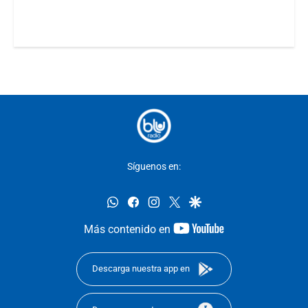
Síguenos en:
whatsapp
facebook
instagram
twitter
google
youtube-
Más contenido en
footer
Descarga nuestra app en