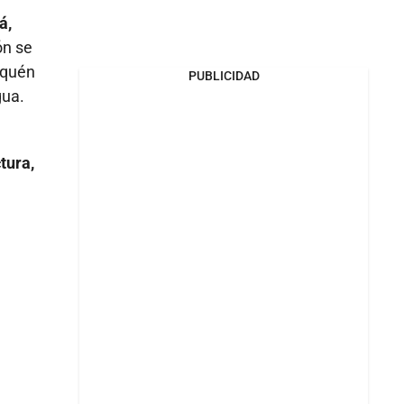
á,
ón se
aquén
PUBLICIDAD
gua.
tura,