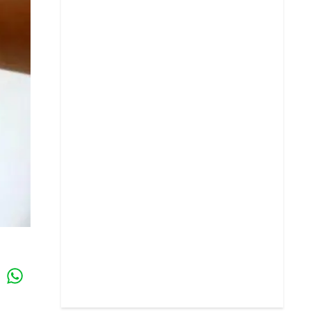
Whatsapp
k