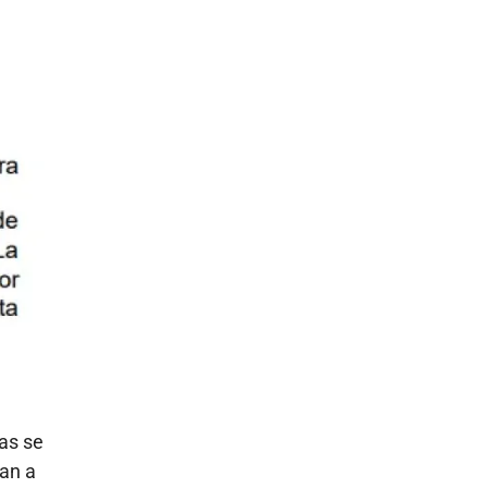
as se
van a