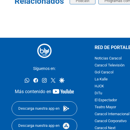
Relacionados
Podcast
Programas com
RED DE PORTAL
Noticias Caracol
Caracol Televisión
Síguenos en:
Gol Caracol
whatsapp
facebook
instagram
twitter
google
La Kalle
HJCK
youtube-
Más contenido en
DiTu
footer
El Espectador
Teatro Mayor
Descarga nuestra app en
Caracol Internacional
Caracol Corporativo
Descarga nuestra app en
Caracol Next