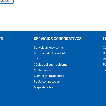
pletos
ES
SERVICIOS CORPORATIVOS
L
Servicio al televidente
Co
Defensor del televidente
Re
TDT
Po
Código del buen gobierno
Po
Contáctanos
Té
Clientes y proveedores
Paute con nosotros
Mapa del sitio