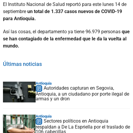
El Instituto Nacional de Salud reportó para este lunes 14 de
septiembre
un total de 1.337 casos nuevos de COVID-19
para Antioquia.
Así las cosas, el departamento ya tiene 96.979 personas
que
se han contagiado de la enfermedad que le da la vuelta al
mundo.
Últimas noticias
Antioquia
Autoridades capturan en Segovia,
Antioquia, a un ciudadano por porte ilegal de
armas y un dron
Antioquia
Sectores políticos en Antioquia
respaldan a De La Espriella por el traslado de
106 cabecillas