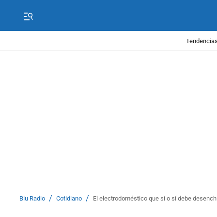
Tendencias
/
/
Blu Radio
Cotidiano
El electrodoméstico que sí o sí debe desenc