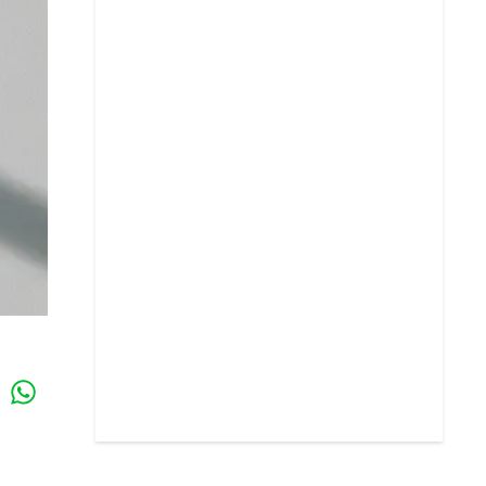
Whatsapp
k