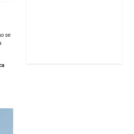
no se
a
ca