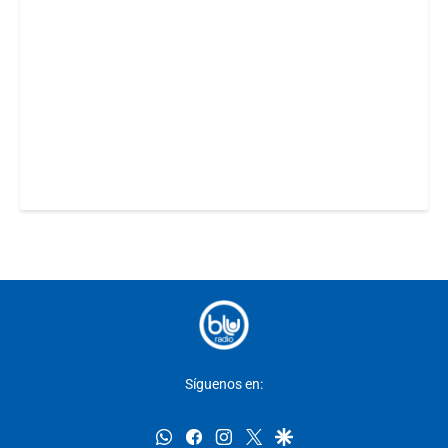
Síguenos en:
whatsapp
facebook
instagram
twitter
google