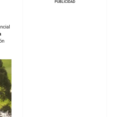
PUBLICIDAD
l
ncial
a
ión