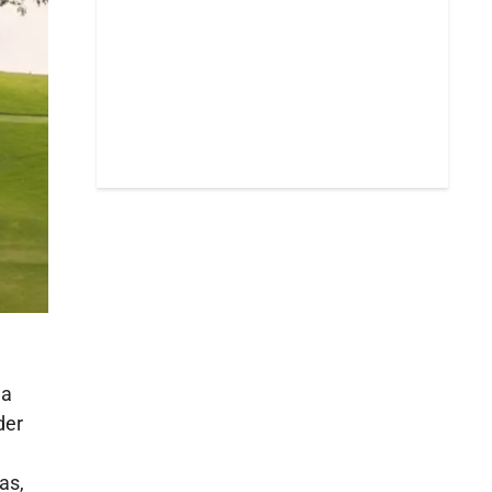
la
der
as,