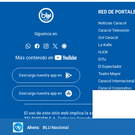
RED DE PORTAL
Noticias Caracol
Caracol Televisión
Síguenos en:
Gol Caracol
whatsapp
facebook
instagram
twitter
google
La Kalle
HJCK
youtube-
Más contenido en
DiTu
footer
El Espectador
Teatro Mayor
Descarga nuestra app en
Caracol Internacional
Caracol Corporativo
Descarga nuestra app en
Caracol Next
El uso de este sitio web implica la aceptación de los
Térmi
TELEVISIÓN S.A.
Todos los Derechos Reservados D.R.A. Pro
sin autorización escrita de su titular. Reproduction in whole
BLU Nacional
reserved 2025.