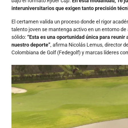
bajo el formato
Ryder Cup
.
En esta modalidad, 16 j
interuniversitarios que exigen tanto precisión téc
El certamen valida un proceso donde el rigor académ
talento joven se mantenga activo en un entorno de al
sólido:
“Esta es una oportunidad única para reunir 
nuestro deporte”
, afirma Nicolás Lemus, director d
Colombiana de Golf (Fedegolf) y marcas líderes co