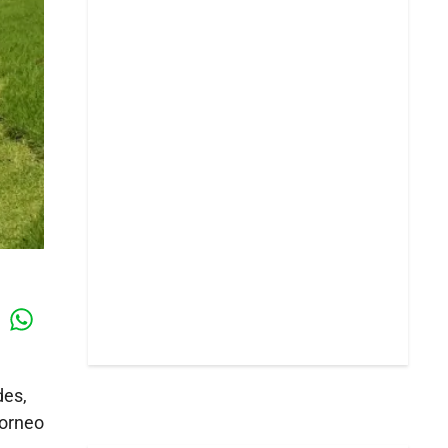
Whatsapp
k
des,
torneo