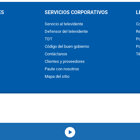
ES
SERVICIOS CORPORATIVOS
L
Servicio al televidente
Co
Defensor del televidente
Re
TDT
Po
Código del buen gobierno
Po
Contáctanos
Té
Clientes y proveedores
Paute con nosotros
Mapa del sitio
nos y condiciones
y
Políticas de Tratamiento de la Información
de
CAR
hibida su reproducción total o parcial, así como su traducción a cual
 or in part, or translation without written permission is prohibited. All 
media-icon