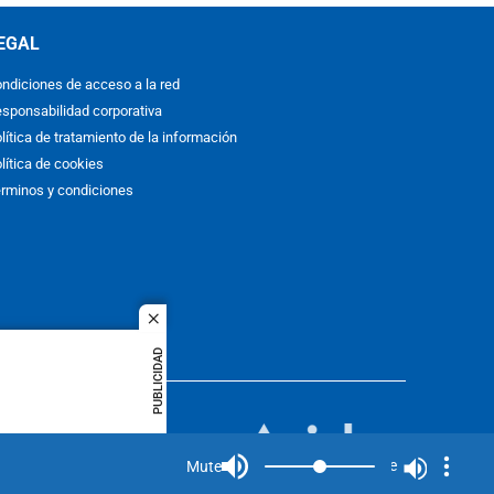
EGAL
ndiciones de acceso a la red
sponsabilidad corporativa
lítica de tratamiento de la información
lítica de cookies
rminos y condiciones
close
PUBLICIDAD
ACOL
quier idioma
MIEMBRO DE:
rights
Mute
Mute