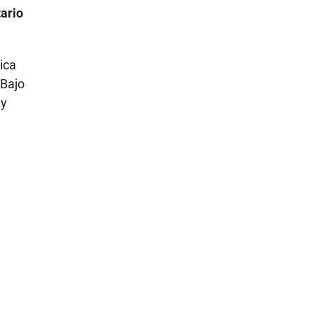
tario
ica
 Bajo
 y