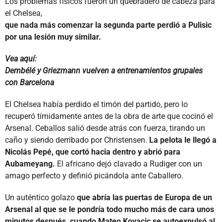
Los problemas físicos fueron un quebradero de cabeza para
el Chelsea,
que nada más comenzar la segunda parte perdió a Pulisic
por una lesión muy similar.
Vea aquí:
Dembélé y Griezmann vuelven a entrenamientos grupales
con Barcelona
El Chelsea había perdido el timón del partido, pero lo
recuperó tímidamente antes de la obra de arte que cocinó el
Arsenal. Ceballos salió desde atrás con fuerza, tirando un
caño y siendo derribado por Christensen.
La pelota le llegó a
Nicolás Pepé, que cortó hacia dentro y abrió para
Aubameyang.
El africano dejó clavado a Rudiger con un
amago perfecto y definió picándola ante Caballero.
Un auténtico golazo
que abría las puertas de Europa de un
Arsenal al que se le pondría todo mucho más de cara unos
minutos después, cuando Mateo Kovacic se autoexpulsó al