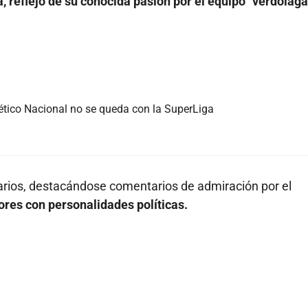
a, reflejo de su conocida pasión por el equipo "verdolaga
lético Nacional no se queda con la SuperLiga
arios, destacándose comentarios de admiración por el
ores con personalidades políticas.