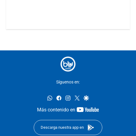
Síguenos en:
whatsapp
facebook
instagram
twitter
google
youtube-
Más contenido en
footer
Descarga nuestra app en