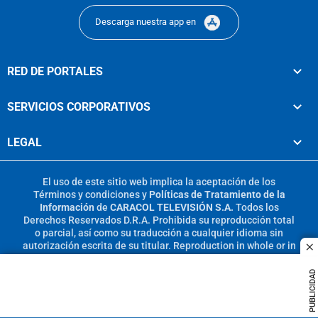
Descarga nuestra app en
RED DE PORTALES
SERVICIOS CORPORATIVOS
LEGAL
El uso de este sitio web implica la aceptación de los
Términos y condiciones
y
Políticas de Tratamiento de la
Información
de
CARACOL TELEVISIÓN S.A.
Todos los
Derechos Reservados D.R.A. Prohibida su reproducción total
o parcial, así como su traducción a cualquier idioma sin
autorización escrita de su titular. Reproduction in whole or in
c
part, or translation without written permission is prohibited.
All rights reserved 2025.
PUBLICIDAD
MIEMBRO DE: