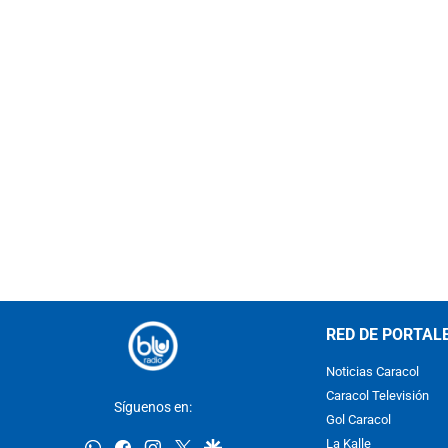
RED DE PORTAL
Noticias Caracol
Caracol Televisión
Síguenos en:
Gol Caracol
whatsapp
facebook
instagram
twitter
google
La Kalle