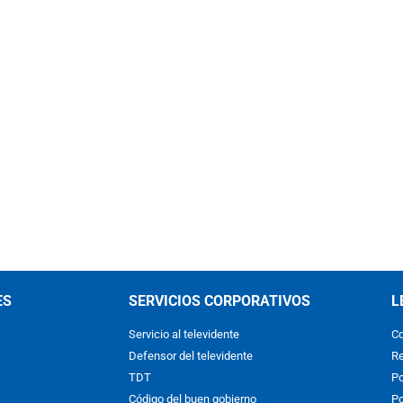
ES
SERVICIOS CORPORATIVOS
L
Servicio al televidente
Co
Defensor del televidente
Re
TDT
Po
Código del buen gobierno
Po