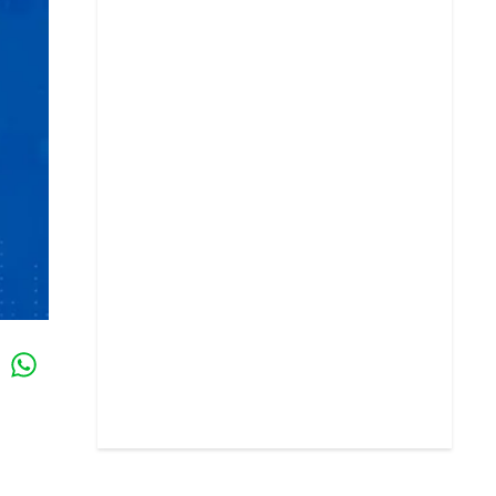
Whatsapp
k