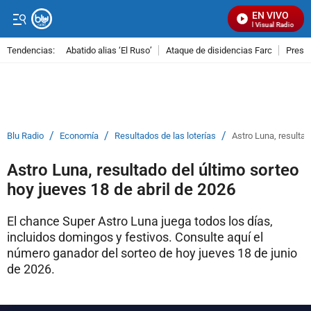
EN VIVO
Señal Visual Radio
Tendencias:
Abatido alias ‘El Ruso’
Ataque de disidencias Farc
Preso
PUBLICIDAD
/
/
/
Blu Radio
Economía
Resultados de las loterías
Astro Luna, resultad
Astro Luna, resultado del último sorteo
hoy jueves 18 de abril de 2026
El chance Super Astro Luna juega todos los días,
incluidos domingos y festivos. Consulte aquí el
número ganador del sorteo de hoy jueves 18 de junio
de 2026.