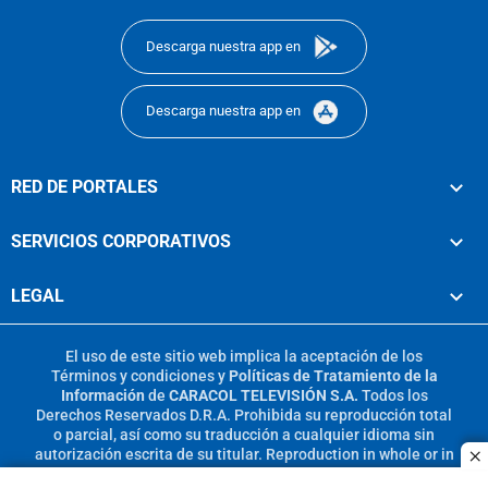
footer
Descarga nuestra app en
Descarga nuestra app en
RED DE PORTALES
SERVICIOS CORPORATIVOS
LEGAL
El uso de este sitio web implica la aceptación de los
Términos y condiciones
y
Políticas de Tratamiento de la
Información
de
CARACOL TELEVISIÓN S.A.
Todos los
Derechos Reservados D.R.A. Prohibida su reproducción total
o parcial, así como su traducción a cualquier idioma sin
autorización escrita de su titular. Reproduction in whole or in
c
part, or translation without written permission is prohibited.