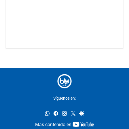
Síguenos en:
whatsapp
facebook
instagram
twitter
google
youtube-
Más contenido en