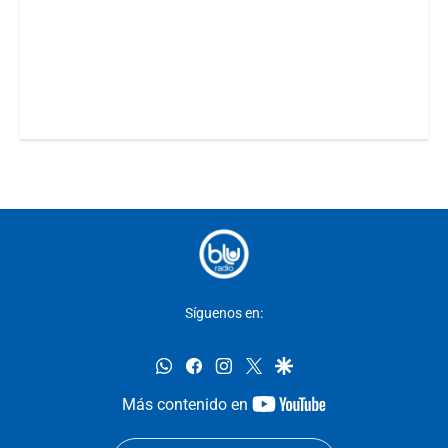
Síguenos en:
whatsapp
facebook
instagram
twitter
google
youtube-
Más contenido en
footer