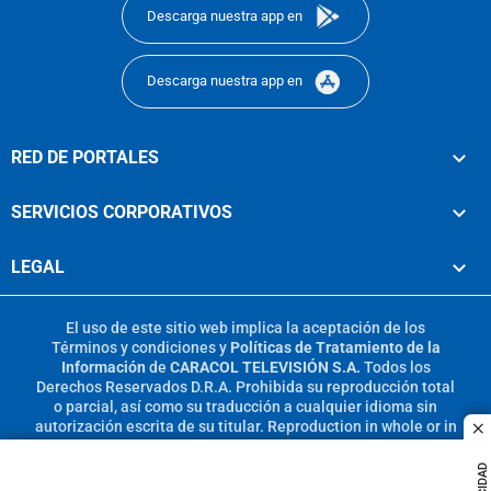
Descarga nuestra app en
Descarga nuestra app en
RED DE PORTALES
SERVICIOS CORPORATIVOS
LEGAL
El uso de este sitio web implica la aceptación de los
Términos y condiciones
y
Políticas de Tratamiento de la
Información
de
CARACOL TELEVISIÓN S.A.
Todos los
Derechos Reservados D.R.A. Prohibida su reproducción total
o parcial, así como su traducción a cualquier idioma sin
autorización escrita de su titular. Reproduction in whole or in
c
part, or translation without written permission is prohibited.
All rights reserved 2025.