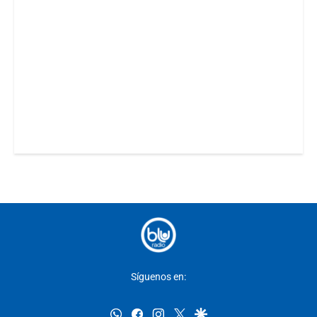
Síguenos en:
whatsapp
facebook
instagram
twitter
google