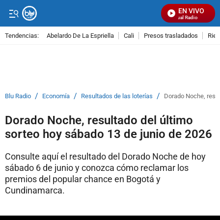
EN VIVO
Señal Visual Radio
Tendencias:
Abelardo De La Espriella
Cali
Presos trasladados
Rie
PUBLICIDAD
/
/
/
Blu Radio
Economía
Resultados de las loterías
Dorado Noche, resul
Dorado Noche, resultado del último
sorteo hoy sábado 13 de junio de 2026
Consulte aquí el resultado del Dorado Noche de hoy
sábado 6 de junio y conozca cómo reclamar los
premios del popular chance en Bogotá y
Cundinamarca.