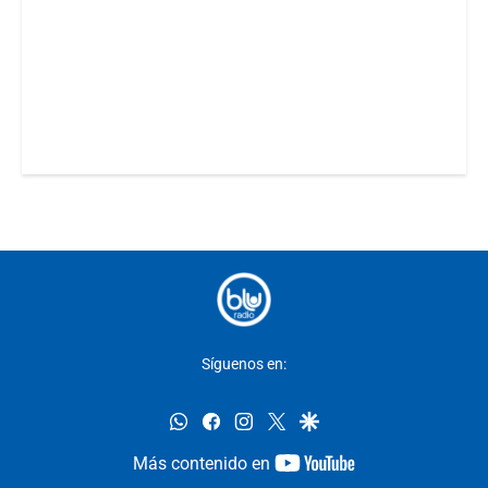
Síguenos en:
whatsapp
facebook
instagram
twitter
google
youtube-
Más contenido en
footer