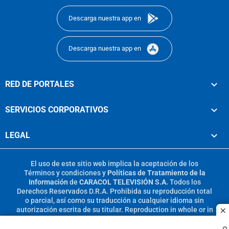
Descarga nuestra app en
Descarga nuestra app en
RED DE PORTALES
SERVICIOS CORPORATIVOS
LEGAL
El uso de este sitio web implica la aceptación de los
Términos y condiciones
y
Políticas de Tratamiento de la
Información
de
CARACOL TELEVISIÓN S.A.
Todos los
Derechos Reservados D.R.A. Prohibida su reproducción total
o parcial, así como su traducción a cualquier idioma sin
autorización escrita de su titular. Reproduction in whole or in
c
part, or translation without written permission is prohibited.
All rights reserved 2025.