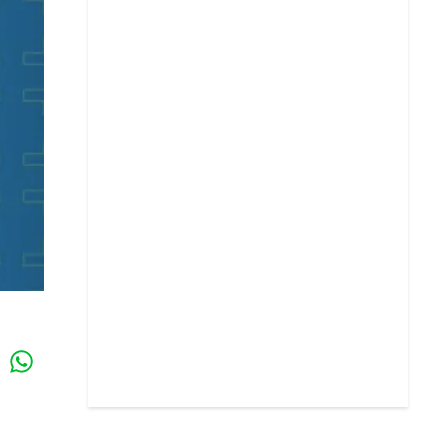
Whatsapp
k