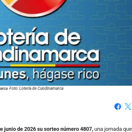
arca
Foto: Lotería de Cundinamarca
Faceboo
X
e junio de 2026 su sorteo número 4807,
una jornada que