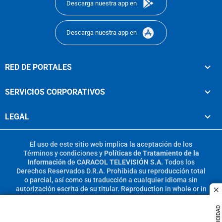
Descarga nuestra app en
Descarga nuestra app en
RED DE PORTALES
SERVICIOS CORPORATIVOS
LEGAL
El uso de este sitio web implica la aceptación de los
Términos y condiciones
y
Políticas de Tratamiento de la
Información
de
CARACOL TELEVISIÓN S.A.
Todos los
Derechos Reservados D.R.A. Prohibida su reproducción total
o parcial, así como su traducción a cualquier idioma sin
autorización escrita de su titular. Reproduction in whole or in
c
part, or translation without written permission is prohibited.
All rights reserved 2025.
PUBLICIDAD