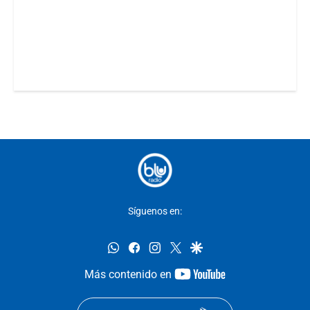
Síguenos en:
whatsapp
facebook
instagram
twitter
google
youtube-
Más contenido en
footer