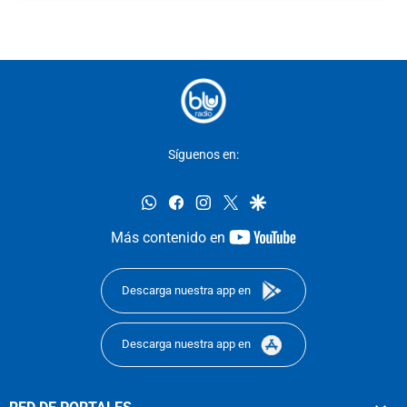
Síguenos en:
whatsapp
facebook
instagram
twitter
google
youtube-
Más contenido en
footer
Descarga nuestra app en
Descarga nuestra app en