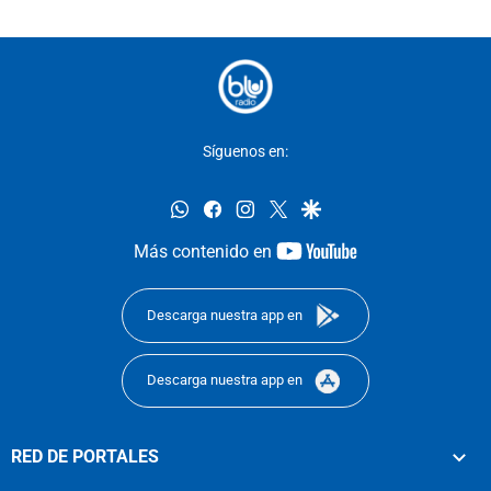
Síguenos en:
whatsapp
facebook
instagram
twitter
google
youtube-
Más contenido en
footer
Descarga nuestra app en
Descarga nuestra app en
RED DE PORTALES