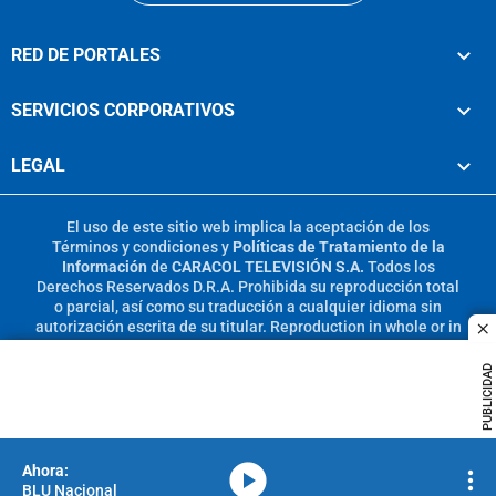
RED DE PORTALES
SERVICIOS CORPORATIVOS
LEGAL
El uso de este sitio web implica la aceptación de los
Términos y condiciones
y
Políticas de Tratamiento de la
Información
de
CARACOL TELEVISIÓN S.A.
Todos los
Derechos Reservados D.R.A. Prohibida su reproducción total
o parcial, así como su traducción a cualquier idioma sin
autorización escrita de su titular. Reproduction in whole or in
c
part, or translation without written permission is prohibited.
All rights reserved 2025.
PUBLICIDAD
MIEMBRO DE:
media-icon
BLU Nacional