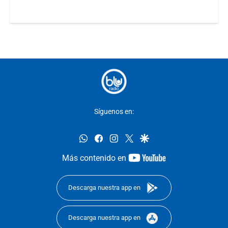
Síguenos en:
whatsapp
facebook
instagram
twitter
google
youtube-
Más contenido en
footer
Descarga nuestra app en
Descarga nuestra app en