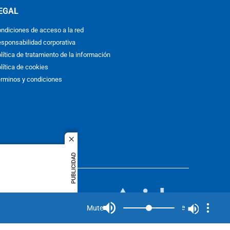
EGAL
ndiciones de acceso a la red
sponsabilidad corporativa
lítica de tratamiento de la información
lítica de cookies
rminos y condiciones
close
PUBLICIDAD
ACOL
quier idioma
MIEMBRO DE:
rights
Mute
Mute