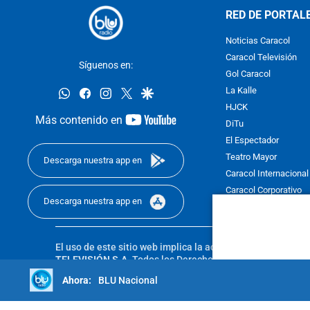
RED DE PORTAL
Noticias Caracol
Caracol Televisión
Síguenos en:
Gol Caracol
whatsapp
facebook
instagram
twitter
google
La Kalle
HJCK
youtube-
Más contenido en
DiTu
footer
El Espectador
Teatro Mayor
Descarga nuestra app en
Caracol Internacional
Caracol Corporativo
Descarga nuestra app en
Caracol Next
El uso de este sitio web implica la aceptación de los
Térmi
TELEVISIÓN S.A.
Todos los Derechos Reservados D.R.A. Pro
sin autorización escrita de su titular. Reproduction in whole
BLU Nacional
reserved 2025.