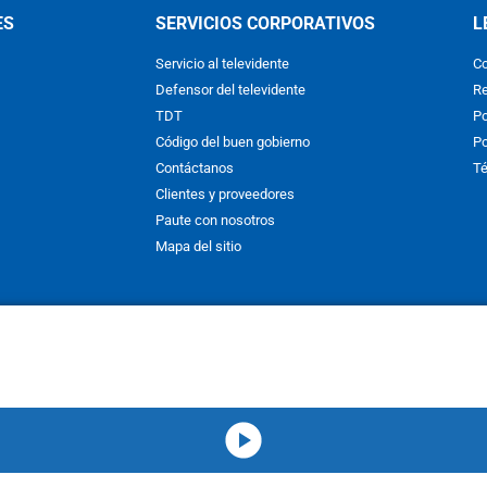
ES
SERVICIOS CORPORATIVOS
L
Servicio al televidente
Co
Defensor del televidente
Re
TDT
Po
Código del buen gobierno
Po
Contáctanos
Té
Clientes y proveedores
Paute con nosotros
Mapa del sitio
nos y condiciones
y
Políticas de Tratamiento de la Información
de
CAR
hibida su reproducción total o parcial, así como su traducción a cual
 or in part, or translation without written permission is prohibited. All 
media-icon