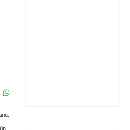
Whatsapp
k
ana.
gún